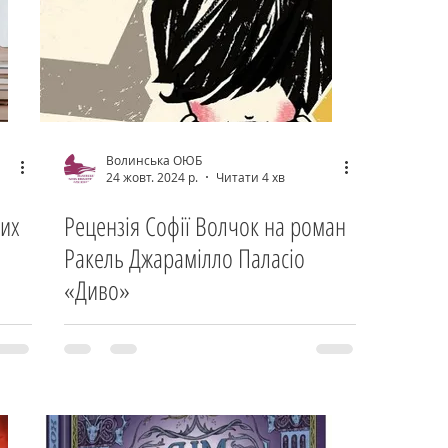
Волинська ОЮБ
24 жовт. 2024 р.
Читати 4 хв
них
Рецензія Софії Волчок на роман
Ракель Джарамілло Паласіо
«Диво»