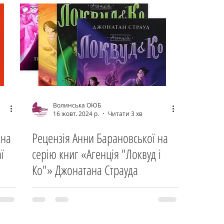
Волинська ОЮБ
16 жовт. 2024 р.
Читати 3 хв
 на
Рецензія Анни Барановської на
ї
серію книг «Агенція "Локвуд і
Ко"» Джонатана Страуда