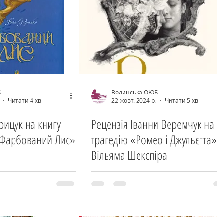
Б
Волинська ОЮБ
Читати 4 хв
22 жовт. 2024 р.
Читати 5 хв
рицук на книгу
Рецензія Іванни Веремчук на
«Фарбований Лис»
трагедію «Ромео і Джульєтта»
Вільяма Шекспіра