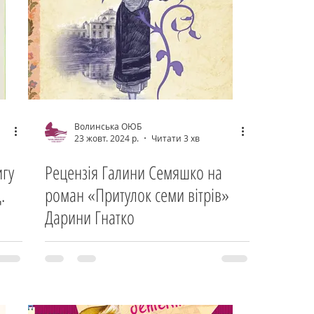
Волинська ОЮБ
23 жовт. 2024 р.
Читати 3 хв
игу
Рецензія Галини Семяшко на
.
роман «Притулок семи вітрів»
Дарини Гнатко