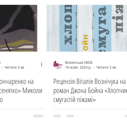
Б
Волинська ОЮБ
Читати 3 хв
16 жовт. 2024 р.
Читати 3 хв
Гончаренко на
Рецензія Віталія Вознічука на
усенятко» Миколи
роман Джона Бойна «Хлопчик
го
смугастій піжамі»