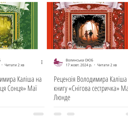
Б
Волинська ОЮБ
Читати 2 хв
17 жовт. 2024 р.
Читати 2 хв
димира Каліша на
Рецензія Володимира Каліша
иця Сонця» Маї
книгу «Снігова сестричка» Ма
Люнде