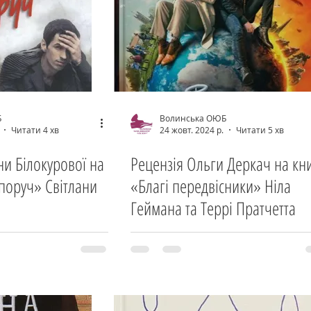
Б
Волинська ОЮБ
Читати 4 хв
24 жовт. 2024 р.
Читати 5 хв
и Білокурової на
Рецензія Ольги Деркач на кн
 поруч» Світлани
«Благі передвісники» Ніла
Геймана та Террі Пратчетта