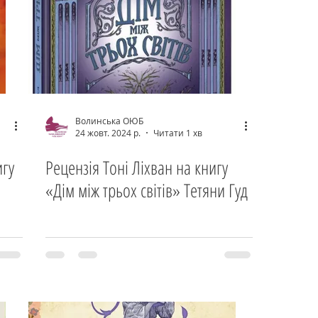
Волинська ОЮБ
24 жовт. 2024 р.
Читати 1 хв
игу
Рецензія Тоні Ліхван на книгу
«Дім між трьох світів» Тетяни Гуд