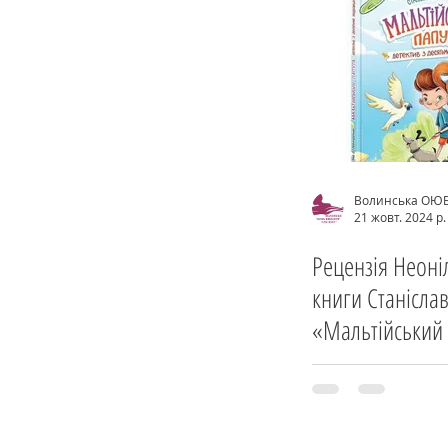
Волинська ОЮ
21 жовт. 2024 р.
Рецензія Неоні
книги Станісла
«Мальтійський 
десятьма краді