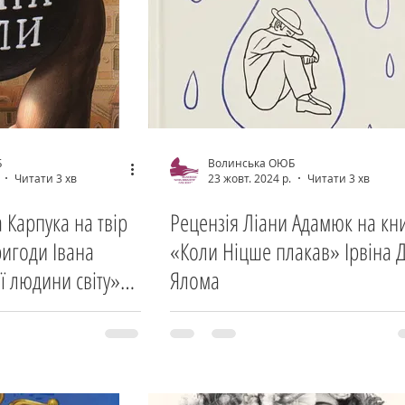
Б
Волинська ОЮБ
Читати 3 хв
23 жовт. 2024 р.
Читати 3 хв
 Карпука на твір
Рецензія Ліани Адамюк на кн
игоди Івана
«Коли Ніцше плакав» Ірвіна Д
ї людини світу»
Ялома
вроша