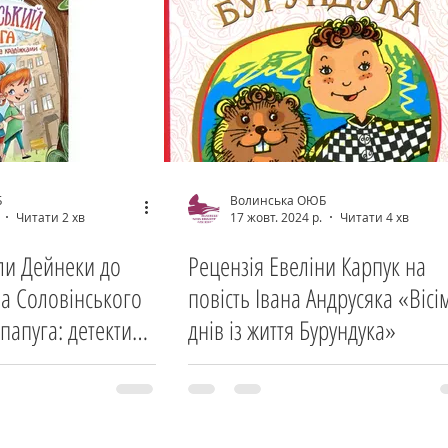
Б
Волинська ОЮБ
Читати 2 хв
17 жовт. 2024 р.
Читати 4 хв
ли Дейнеки до
Рецензія Евеліни Карпук на
ва Соловінського
повість Івана Андрусяка «Вісі
папуга: детектив з
днів із життя Бурундука»
жками»