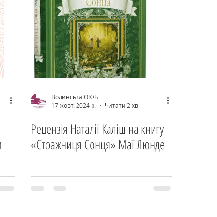
Волинська ОЮБ
17 жовт. 2024 р.
Читати 2 хв
Рецензія Наталії Каліш на книгу
м
«Стражниця Сонця» Маї Люнде