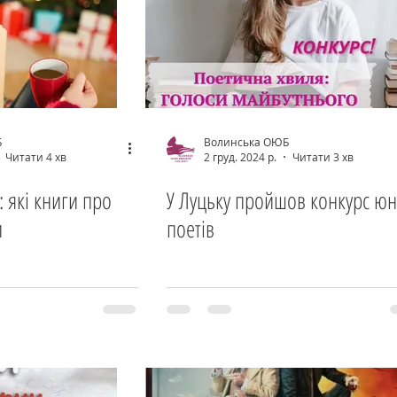
Б
Волинська ОЮБ
Читати 4 хв
2 груд. 2024 р.
Читати 3 хв
 які книги про
У Луцьку пройшов конкурс ю
и
поетів